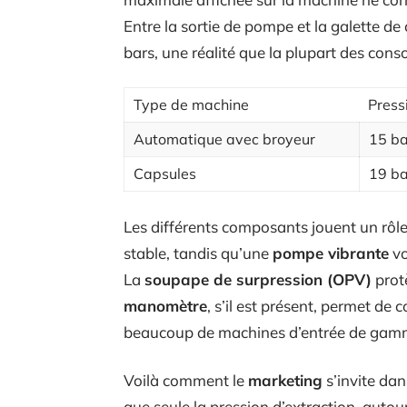
Entre la sortie de pompe et la galette de c
bars, une réalité que la plupart des con
Type de machine
Press
Automatique avec broyeur
15 ba
Capsules
19 ba
Les différents composants jouent un rôle
stable, tandis qu’une
pompe vibrante
vo
La
soupape de surpression (OPV)
protè
manomètre
, s’il est présent, permet de 
beaucoup de machines d’entrée de gamme
Voilà comment le
marketing
s’invite dan
que seule la pression d’extraction, autou