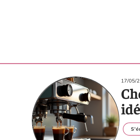
17/05/
Cho
idé
S'é