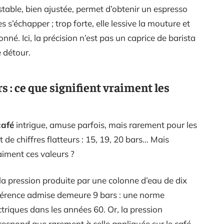
table, bien ajustée, permet d’obtenir un espresso
es s’échapper ; trop forte, elle lessive la mouture et
ionné. Ici, la précision n’est pas un caprice de barista
e détour.
 : ce que signifient vraiment les
café
intrigue, amuse parfois, mais rarement pour les
 de chiffres flatteurs : 15, 19, 20 bars… Mais
aiment ces valeurs ?
 la pression produite par une colonne d’eau de dix
éférence admise demeure 9 bars : une norme
triques dans les années 60. Or, la pression
espond que rarement à celle appliquée sur le café.