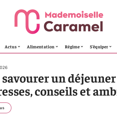
Actus
Alimentation
Régime
S’équiper
2026
savourer un déjeuner r
resses, conseils et am
us