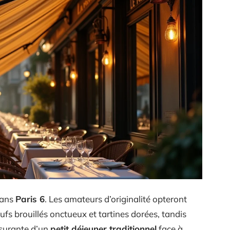
dans
Paris 6
. Les amateurs d’originalité opteront
ufs brouillés onctueux et tartines dorées, tandis
ssurante d’un
petit déjeuner traditionnel
face à