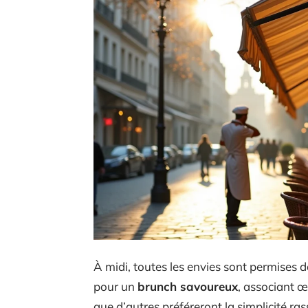
À midi, toutes les envies sont permises 
pour un
brunch savoureux
, associant œ
que d’autres préféreront la simplicité ra