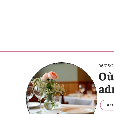
06/06/
Où 
ad
Act