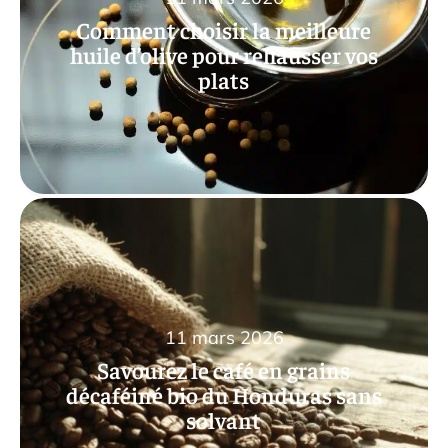
Comment choisir la meilleure
huile d’olive pour rehausser vos
plats
11 mars 2026
Savourez le café en grains
décaféiné bio du Honduras sans
solvant