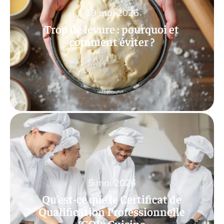
19 mai 2026
Trop de levure : pourquoi et
comment éviter ?
5 mai 2026
Qu’est-ce que le Certificat de
Qualification Professionnelle
(CQP) Cuisine