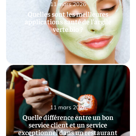
11 mars 2026
Quelles sont les meilleures
applications santé de l’argile
verte bio ?
11 mars 2026
Quelle différence entre un bon
service client et un service
exceptionnel dans un restaurant