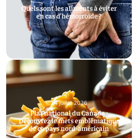
Quels sont les aliments à éviter
en cas d’hémorroïde ?
14 juillet 2026
Plat national du Canada :
Découvrez le mets emblématique
de ce pays nord-américain