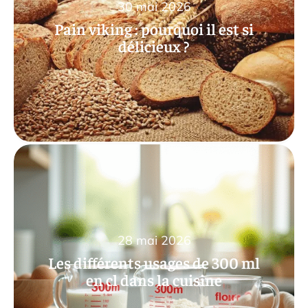
30 mai 2026
Pain viking : pourquoi il est si
délicieux ?
28 mai 2026
Les différents usages de 300 ml
en cl dans la cuisine