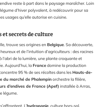
 l’endive reste à part dans le paysage maraîcher. Loin
légume d’hiver polyvalent, à redécouvrir pour sa
es usages qu’elle autorise en cuisine.
s et secrets de culture
lle, trouve ses origines en
Belgique
. Sa découverte,
t heureux et de l’intuition d’agriculteurs : des racines
à l’abri de la lumière, une plante croquante et
ée. Aujourd’hui, la
France
domine la production
concentre 95 % de ses récoltes dans les
Hauts-de-
ve du marché de Phalempin
orchestre la filière,
urs d’endives de France (Apef)
installée à Arras,
le légume.
s’affrontent. L’
hydroponie
, culture hors-sol,