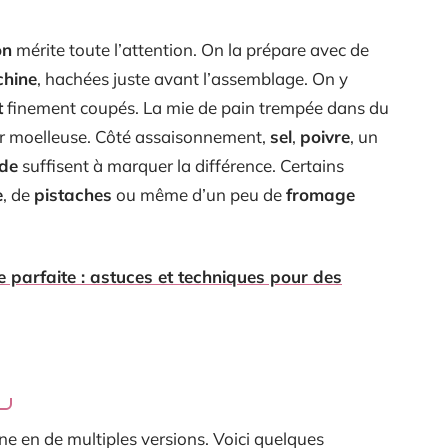
on
mérite toute l’attention. On la prépare avec de
chine
, hachées juste avant l’assemblage. On y
t
finement coupés. La mie de pain trempée dans du
eur moelleuse. Côté assaisonnement,
sel
,
poivre
, un
de
suffisent à marquer la différence. Certains
e
, de
pistaches
ou même d’un peu de
fromage
 parfaite : astuces et techniques pour des
line en de multiples versions. Voici quelques