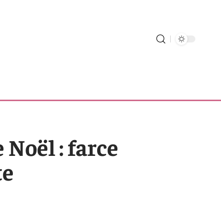
 Noël : farce
te