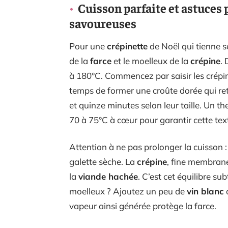
Cuisson parfaite et astuces 
savoureuses
Pour une
crépinette
de Noël qui tienne 
de la
farce
et le moelleux de la
crépine
.
à 180°C. Commencez par saisir les crépin
temps de former une croûte dorée qui retie
et quinze minutes selon leur taille. Un th
70 à 75°C à cœur pour garantir cette tex
Attention à ne pas prolonger la cuisson : 
galette sèche. La
crépine
, fine membrane
la
viande hachée
. C’est cet équilibre su
moelleux ? Ajoutez un peu de
vin blanc
vapeur ainsi générée protège la farce.