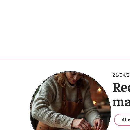
21/04/
Rec
ma
Ali