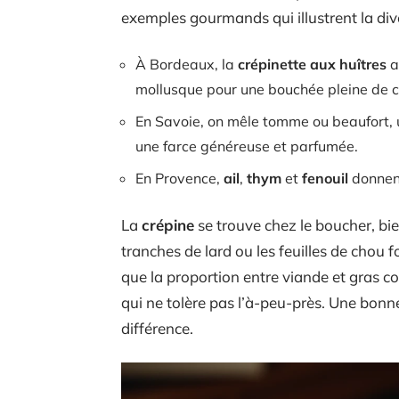
exemples gourmands qui illustrent la dive
À Bordeaux, la
crépinette aux huîtres
a
mollusque pour une bouchée pleine de c
En Savoie, on mêle tomme ou beaufort, u
une farce généreuse et parfumée.
En Provence,
ail
,
thym
et
fenouil
donnent
La
crépine
se trouve chez le boucher, bi
tranches de lard ou les feuilles de chou f
que la proportion entre viande et gras con
qui ne tolère pas l’à-peu-près. Une bonne 
différence.