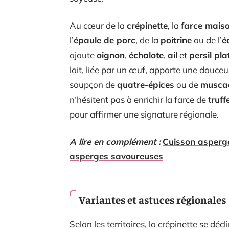
Au cœur de la
crépinette
, la
farce mais
l’
épaule de porc
, de la
poitrine
ou de l’
é
ajoute
oignon
,
échalote
,
ail
et
persil pla
lait, liée par un œuf, apporte une douc
soupçon de
quatre-épices
ou de
musca
n’hésitent pas à enrichir la farce de
truff
pour affirmer une signature régionale.
A lire en complément :
Cuisson asperge
asperges savoureuses
Variantes et astuces régionales
Selon les territoires, la crépinette se déc