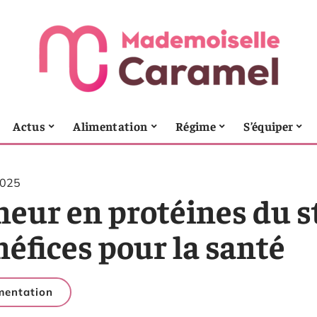
Actus
Alimentation
Régime
S’équiper
2025
eur en protéines du st
éfices pour la santé
mentation