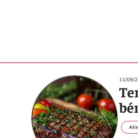
11/08/
Ten
bén
Ali