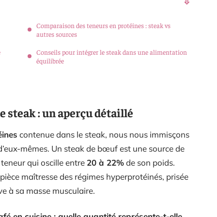
Comparaison des teneurs en protéines : steak vs
autres sources
é
Conseils pour intégrer le steak dans une alimentation
équilibrée
e steak : un aperçu détaillé
éines
contenue dans le steak, nous nous immisçons
 d’eux-mêmes. Un steak de bœuf est une source de
teneur qui oscille entre
20 à 22%
de son poids.
e pièce maîtresse des régimes hyperprotéinés, prisée
ive à sa masse musculaire.
afé en cuisine : quelle quantité représente-t-elle