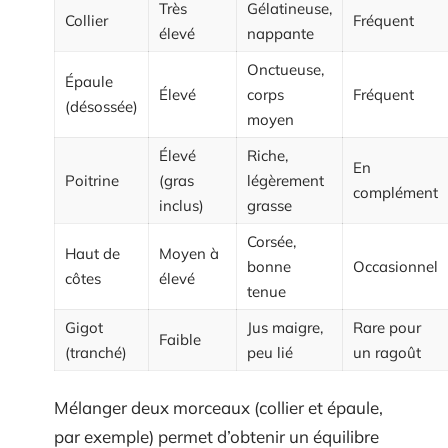
Très
Gélatineuse,
Collier
Fréquent
élevé
nappante
Onctueuse,
Épaule
Élevé
corps
Fréquent
(désossée)
moyen
Élevé
Riche,
En
Poitrine
(gras
légèrement
complément
inclus)
grasse
Corsée,
Haut de
Moyen à
bonne
Occasionnel
côtes
élevé
tenue
Gigot
Jus maigre,
Rare pour
Faible
(tranché)
peu lié
un ragoût
Mélanger deux morceaux (collier et épaule,
par exemple) permet d’obtenir un équilibre