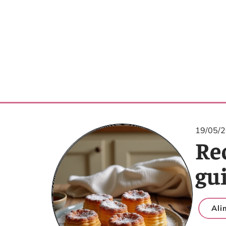
19/05/
Rec
gui
Ali