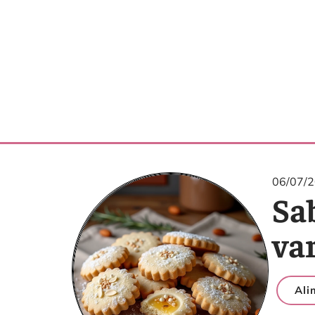
06/07/
Sa
va
Ali