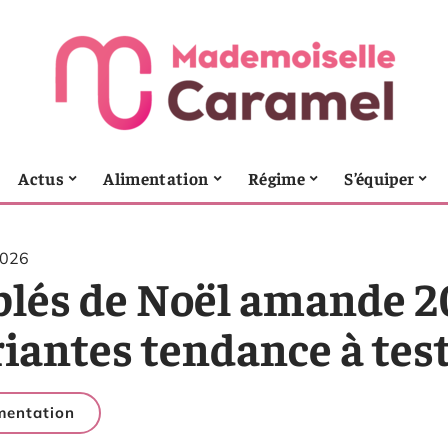
Actus
Alimentation
Régime
S’équiper
2026
blés de Noël amande 20
riantes tendance à tes
mentation